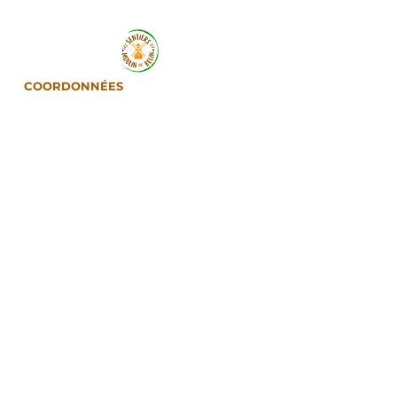
COORDONNÉES
Tél :
+590 691 27 50 81
Fix :
+590 590 10 12 65
Mail :
moulindebelin@gmail.com
PARTENAIRES